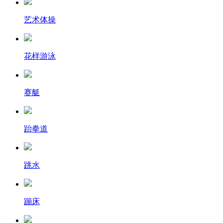
艺术体操
花样游泳
赛艇
跆拳道
跳水
蹦床